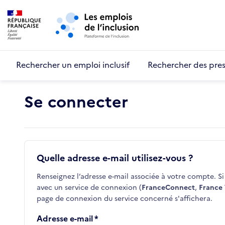
Retour au début de la page
Panneau de gestion des cookies
Aller au menu principal
Aller au contenu principal
Rechercher un emploi inclusif
Rechercher des pres
Se connecter
Quelle adresse e-mail utilisez-vous ?
Renseignez l’adresse e-mail associée à votre compte. Si 
avec un service de connexion (
FranceConnect
,
France 
page de connexion du service concerné s'affichera.
Adresse e-mail