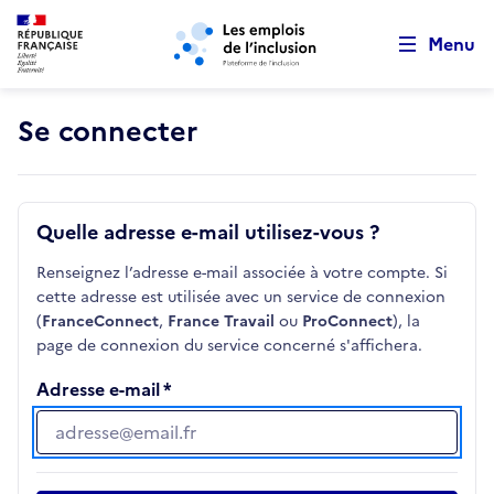
Retour au début de la page
Panneau de gestion des cookies
Aller au menu principal
Aller au contenu principal
Menu
Se connecter
Quelle adresse e-mail utilisez-vous ?
Renseignez l’adresse e-mail associée à votre compte. Si
cette adresse est utilisée avec un service de connexion
(
FranceConnect
,
France Travail
ou
ProConnect
), la
page de connexion du service concerné s'affichera.
Adresse e-mail
Adresse e-mail