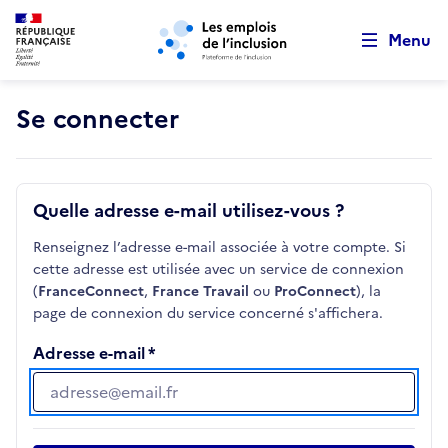
Retour au début de la page
Panneau de gestion des cookies
Aller au menu principal
Aller au contenu principal
Menu
Se connecter
Quelle adresse e-mail utilisez-vous ?
Renseignez l’adresse e-mail associée à votre compte. Si
cette adresse est utilisée avec un service de connexion
(
FranceConnect
,
France Travail
ou
ProConnect
), la
page de connexion du service concerné s'affichera.
Adresse e-mail
Adresse e-mail