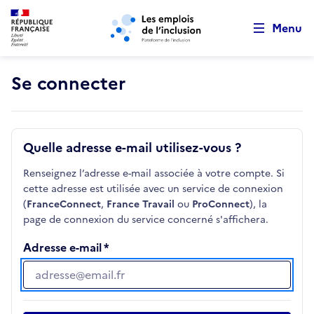
Retour au début de la page
Panneau de gestion des cookies
Aller au menu principal
Aller au contenu principal
Menu
Se connecter
Quelle adresse e-mail utilisez-vous ?
Renseignez l’adresse e-mail associée à votre compte. Si
cette adresse est utilisée avec un service de connexion
(
FranceConnect
,
France Travail
ou
ProConnect
), la
page de connexion du service concerné s'affichera.
Adresse e-mail
Adresse e-mail