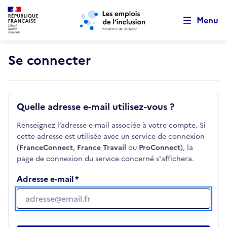
Retour au début de la page
Panneau de gestion des cookies
Aller au menu principal
Aller au contenu principal
Menu
Se connecter
Quelle adresse e-mail utilisez-vous ?
Renseignez l’adresse e-mail associée à votre compte. Si
cette adresse est utilisée avec un service de connexion
(
FranceConnect
,
France Travail
ou
ProConnect
), la
page de connexion du service concerné s'affichera.
Adresse e-mail
Adresse e-mail