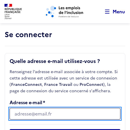
Retour au début de la page
Panneau de gestion des cookies
Aller au menu principal
Aller au contenu principal
Menu
Se connecter
Quelle adresse e-mail utilisez-vous ?
Renseignez l’adresse e-mail associée à votre compte. Si
cette adresse est utilisée avec un service de connexion
(
FranceConnect
,
France Travail
ou
ProConnect
), la
page de connexion du service concerné s'affichera.
Adresse e-mail
Adresse e-mail