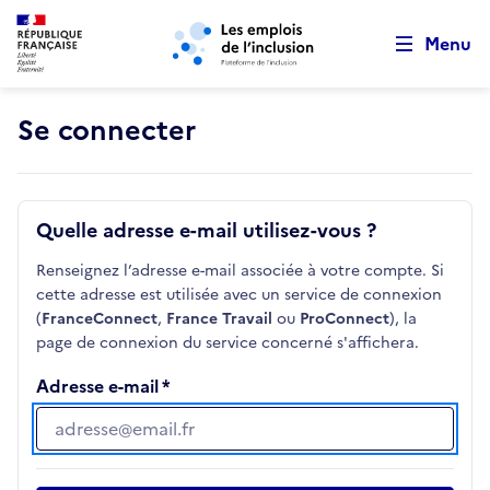
Retour au début de la page
Panneau de gestion des cookies
Aller au menu principal
Aller au contenu principal
Menu
Se connecter
Quelle adresse e-mail utilisez-vous ?
Renseignez l’adresse e-mail associée à votre compte. Si
cette adresse est utilisée avec un service de connexion
(
FranceConnect
,
France Travail
ou
ProConnect
), la
page de connexion du service concerné s'affichera.
Adresse e-mail
Adresse e-mail