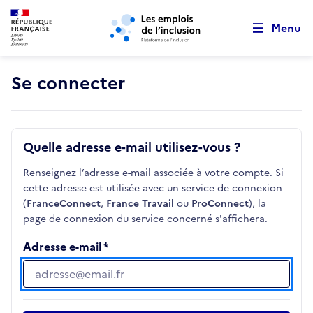
Retour au début de la page
Panneau de gestion des cookies
Aller au menu principal
Aller au contenu principal
Menu
Se connecter
Quelle adresse e-mail utilisez-vous ?
Renseignez l’adresse e-mail associée à votre compte. Si
cette adresse est utilisée avec un service de connexion
(
FranceConnect
,
France Travail
ou
ProConnect
), la
page de connexion du service concerné s'affichera.
Adresse e-mail
Adresse e-mail