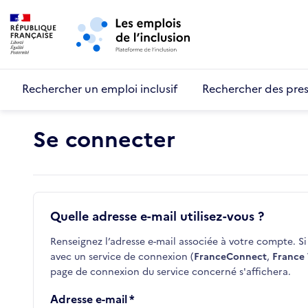
Retour au début de la page
Panneau de gestion des cookies
Aller au menu principal
Aller au contenu principal
Rechercher un emploi inclusif
Rechercher des pres
Se connecter
Quelle adresse e-mail utilisez-vous ?
Renseignez l’adresse e-mail associée à votre compte. Si 
avec un service de connexion (
FranceConnect
,
France 
page de connexion du service concerné s'affichera.
Adresse e-mail