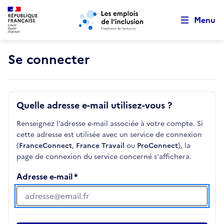
Retour au début de la page
Panneau de gestion des cookies
Aller au menu principal
Aller au contenu principal
Menu
Se connecter
Quelle adresse e-mail utilisez-vous ?
Renseignez l’adresse e-mail associée à votre compte. Si
cette adresse est utilisée avec un service de connexion
(
FranceConnect
,
France Travail
ou
ProConnect
), la
page de connexion du service concerné s'affichera.
Adresse e-mail
Adresse e-mail