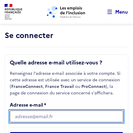
Retour au début de la page
Panneau de gestion des cookies
Aller au menu principal
Aller au contenu principal
Menu
Se connecter
Quelle adresse e-mail utilisez-vous ?
Renseignez l’adresse e-mail associée à votre compte. Si
cette adresse est utilisée avec un service de connexion
(
FranceConnect
,
France Travail
ou
ProConnect
), la
page de connexion du service concerné s'affichera.
Adresse e-mail
Adresse e-mail