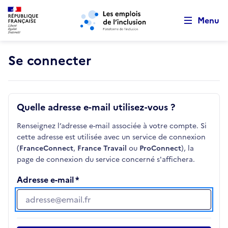
Retour au début de la page
Panneau de gestion des cookies
Aller au menu principal
Aller au contenu principal
Menu
Se connecter
Quelle adresse e-mail utilisez-vous ?
Renseignez l’adresse e-mail associée à votre compte. Si
cette adresse est utilisée avec un service de connexion
(
FranceConnect
,
France Travail
ou
ProConnect
), la
page de connexion du service concerné s'affichera.
Adresse e-mail
Adresse e-mail