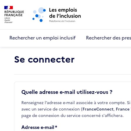
Retour au début de la page
Panneau de gestion des cookies
Aller au menu principal
Aller au contenu principal
Rechercher un emploi inclusif
Rechercher des pres
Se connecter
Quelle adresse e-mail utilisez-vous ?
Renseignez l’adresse e-mail associée à votre compte. Si 
avec un service de connexion (
FranceConnect
,
France 
page de connexion du service concerné s'affichera.
Adresse e-mail