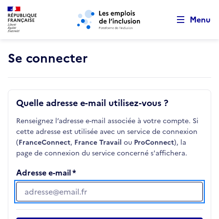
Retour au début de la page
Panneau de gestion des cookies
Aller au menu principal
Aller au contenu principal
Menu
Se connecter
Quelle adresse e-mail utilisez-vous ?
Renseignez l’adresse e-mail associée à votre compte. Si
cette adresse est utilisée avec un service de connexion
(
FranceConnect
,
France Travail
ou
ProConnect
), la
page de connexion du service concerné s'affichera.
Adresse e-mail
Adresse e-mail