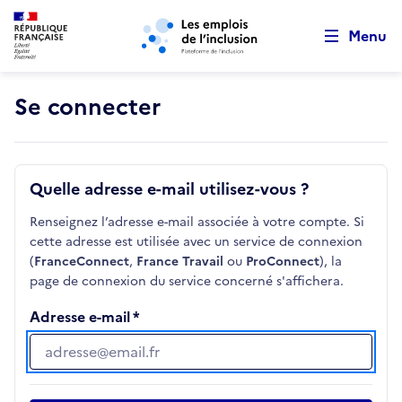
Retour au début de la page
Panneau de gestion des cookies
Aller au menu principal
Aller au contenu principal
Menu
Se connecter
Quelle adresse e-mail utilisez-vous ?
Renseignez l’adresse e-mail associée à votre compte. Si
cette adresse est utilisée avec un service de connexion
(
FranceConnect
,
France Travail
ou
ProConnect
), la
page de connexion du service concerné s'affichera.
Adresse e-mail
Adresse e-mail