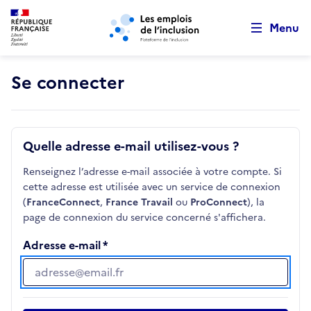
Retour au début de la page
Panneau de gestion des cookies
Aller au menu principal
Aller au contenu principal
Menu
Se connecter
Quelle adresse e-mail utilisez-vous ?
Renseignez l’adresse e-mail associée à votre compte. Si
cette adresse est utilisée avec un service de connexion
(
FranceConnect
,
France Travail
ou
ProConnect
), la
page de connexion du service concerné s'affichera.
Adresse e-mail
Adresse e-mail