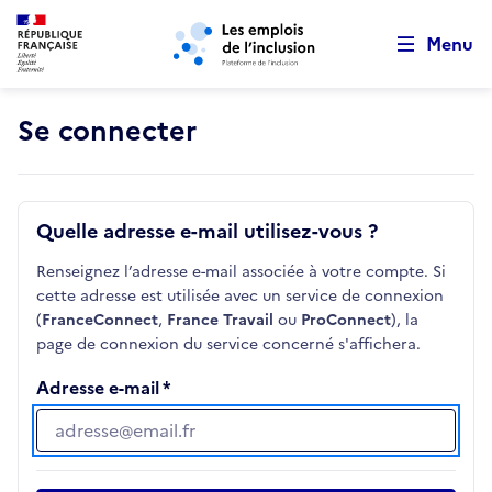
Retour au début de la page
Panneau de gestion des cookies
Aller au menu principal
Aller au contenu principal
Menu
Se connecter
Quelle adresse e-mail utilisez-vous ?
Renseignez l’adresse e-mail associée à votre compte. Si
cette adresse est utilisée avec un service de connexion
(
FranceConnect
,
France Travail
ou
ProConnect
), la
page de connexion du service concerné s'affichera.
Adresse e-mail
Adresse e-mail