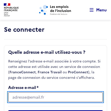
Retour au début de la page
Panneau de gestion des cookies
Aller au menu principal
Aller au contenu principal
Menu
Se connecter
Quelle adresse e-mail utilisez-vous ?
Renseignez l’adresse e-mail associée à votre compte. Si
cette adresse est utilisée avec un service de connexion
(
FranceConnect
,
France Travail
ou
ProConnect
), la
page de connexion du service concerné s'affichera.
Adresse e-mail
Adresse e-mail