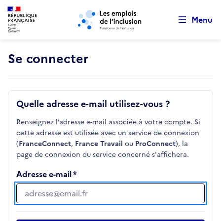
Retour au début de la page
Panneau de gestion des cookies
Aller au menu principal
Aller au contenu principal
Menu
Se connecter
Quelle adresse e-mail utilisez-vous ?
Renseignez l’adresse e-mail associée à votre compte. Si
cette adresse est utilisée avec un service de connexion
(
FranceConnect
,
France Travail
ou
ProConnect
), la
page de connexion du service concerné s'affichera.
Adresse e-mail
Adresse e-mail