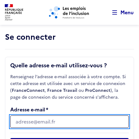
Retour au début de la page
Panneau de gestion des cookies
Aller au menu principal
Aller au contenu principal
Menu
Se connecter
Quelle adresse e-mail utilisez-vous ?
Renseignez l’adresse e-mail associée à votre compte. Si
cette adresse est utilisée avec un service de connexion
(
FranceConnect
,
France Travail
ou
ProConnect
), la
page de connexion du service concerné s'affichera.
Adresse e-mail
Adresse e-mail