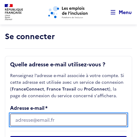
Retour au début de la page
Panneau de gestion des cookies
Aller au menu principal
Aller au contenu principal
Menu
Se connecter
Quelle adresse e-mail utilisez-vous ?
Renseignez l’adresse e-mail associée à votre compte. Si
cette adresse est utilisée avec un service de connexion
(
FranceConnect
,
France Travail
ou
ProConnect
), la
page de connexion du service concerné s'affichera.
Adresse e-mail
Adresse e-mail