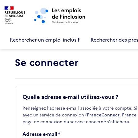
Retour au début de la page
Panneau de gestion des cookies
Aller au menu principal
Aller au contenu principal
Rechercher un emploi inclusif
Rechercher des pres
Se connecter
Quelle adresse e-mail utilisez-vous ?
Renseignez l’adresse e-mail associée à votre compte. Si 
avec un service de connexion (
FranceConnect
,
France 
page de connexion du service concerné s'affichera.
Adresse e-mail