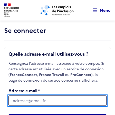
Retour au début de la page
Panneau de gestion des cookies
Aller au menu principal
Aller au contenu principal
Menu
Se connecter
Quelle adresse e-mail utilisez-vous ?
Renseignez l’adresse e-mail associée à votre compte. Si
cette adresse est utilisée avec un service de connexion
(
FranceConnect
,
France Travail
ou
ProConnect
), la
page de connexion du service concerné s'affichera.
Adresse e-mail
Adresse e-mail