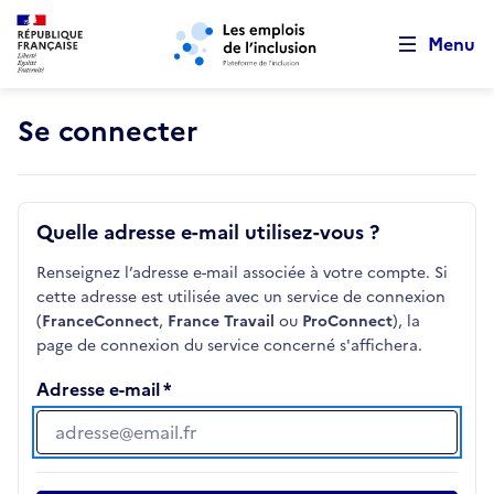
Retour au début de la page
Panneau de gestion des cookies
Aller au menu principal
Aller au contenu principal
Menu
Se connecter
Quelle adresse e-mail utilisez-vous ?
Renseignez l’adresse e-mail associée à votre compte. Si
cette adresse est utilisée avec un service de connexion
(
FranceConnect
,
France Travail
ou
ProConnect
), la
page de connexion du service concerné s'affichera.
Adresse e-mail
Adresse e-mail