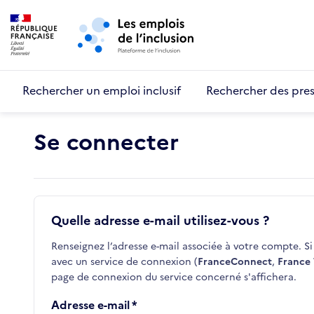
Retour au début de la page
Panneau de gestion des cookies
Aller au menu principal
Aller au contenu principal
Rechercher un emploi inclusif
Rechercher des pres
Se connecter
Quelle adresse e-mail utilisez-vous ?
Renseignez l’adresse e-mail associée à votre compte. Si 
avec un service de connexion (
FranceConnect
,
France 
page de connexion du service concerné s'affichera.
Adresse e-mail