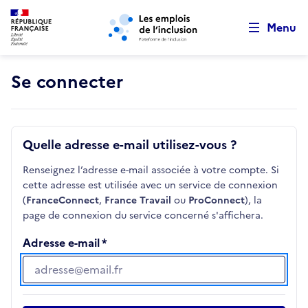
Retour au début de la page
Panneau de gestion des cookies
Aller au menu principal
Aller au contenu principal
Menu
Se connecter
Quelle adresse e-mail utilisez-vous ?
Renseignez l’adresse e-mail associée à votre compte. Si
cette adresse est utilisée avec un service de connexion
(
FranceConnect
,
France Travail
ou
ProConnect
), la
page de connexion du service concerné s'affichera.
Adresse e-mail
Adresse e-mail