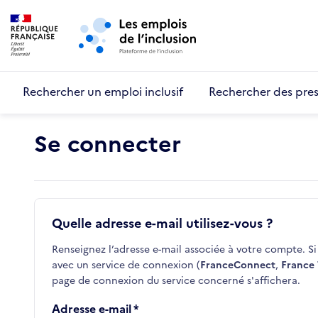
Retour au début de la page
Panneau de gestion des cookies
Aller au menu principal
Aller au contenu principal
Rechercher un emploi inclusif
Rechercher des pres
Se connecter
Quelle adresse e-mail utilisez-vous ?
Renseignez l’adresse e-mail associée à votre compte. Si 
avec un service de connexion (
FranceConnect
,
France 
page de connexion du service concerné s'affichera.
Adresse e-mail