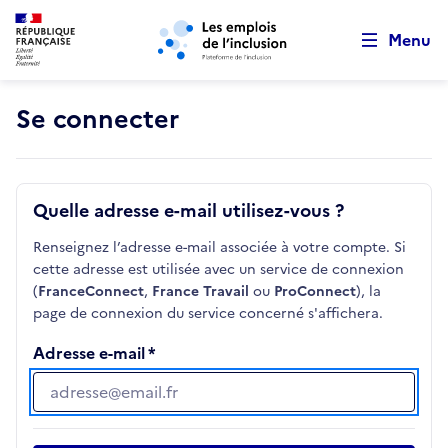
Retour au début de la page
Panneau de gestion des cookies
Aller au menu principal
Aller au contenu principal
Menu
Se connecter
Quelle adresse e-mail utilisez-vous ?
Renseignez l’adresse e-mail associée à votre compte. Si
cette adresse est utilisée avec un service de connexion
(
FranceConnect
,
France Travail
ou
ProConnect
), la
page de connexion du service concerné s'affichera.
Adresse e-mail
Adresse e-mail