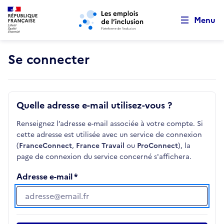
Retour au début de la page
Panneau de gestion des cookies
Aller au menu principal
Aller au contenu principal
Menu
Se connecter
Quelle adresse e-mail utilisez-vous ?
Renseignez l’adresse e-mail associée à votre compte. Si
cette adresse est utilisée avec un service de connexion
(
FranceConnect
,
France Travail
ou
ProConnect
), la
page de connexion du service concerné s'affichera.
Adresse e-mail
Adresse e-mail