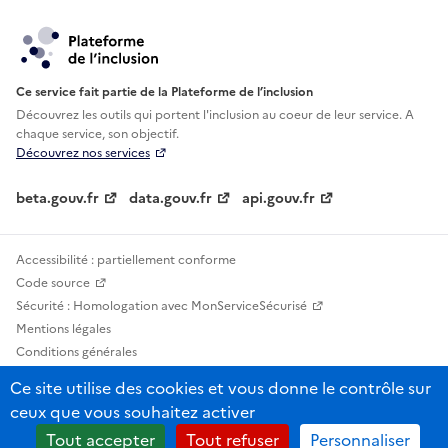
Ce service fait partie de la Plateforme de l’inclusion
Découvrez les outils qui portent l'inclusion au
coeur de leur service. A
chaque service, son objectif.
Découvrez nos services
beta.gouv.fr
data.gouv.fr
api.gouv.fr
Accessibilité : partiellement conforme
Code source
Sécurité : Homologation avec MonServiceSécurisé
Mentions légales
Conditions générales
Confidentialité
Ce site utilise des cookies et vous donne le contrôle sur
Statistiques, lexiques et indicateurs
ceux que vous souhaitez activer
Sauf mention contraire, tous les contenus de ce site sont sous licence
Tout accepter
Tout refuser
Personnaliser
etalab-2.0