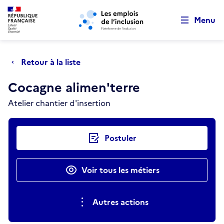
Retour au début de la page
Panneau de gestion des cookies
Aller au menu principal
Aller au contenu principal
Menu
Retour à la liste
Cocagne alimen'terre
Atelier chantier d'insertion
Actions rapides
Postuler
Voir tous les métiers
Autres actions