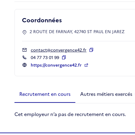
Coordonnées
2 ROUTE DE FARNAY, 42740 ST PAUL EN JAREZ
contact@convergence42.fr
Copier
04 77 73 01 99
Copier
https://convergence42.fr
Métiers de la structure
slide
1 to 2
of 2
Recrutement en cours
Autres métiers exercés
Cet employeur n’a pas de recrutement en cours.