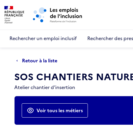
Retour au début de la page
Panneau de gestion des cookies
Aller au menu principal
Aller au contenu principal
Rechercher un emploi inclusif
Rechercher des pres
Retour à la liste
SOS CHANTIERS NATURE
Atelier chantier d'insertion
Actions rapides
Voir tous les métiers