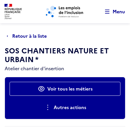
Retour au début de la page
Panneau de gestion des cookies
Aller au menu principal
Aller au contenu principal
Menu
Retour à la liste
SOS CHANTIERS NATURE ET
URBAIN *
Atelier chantier d'insertion
Actions rapides
Voir tous les métiers
Autres actions