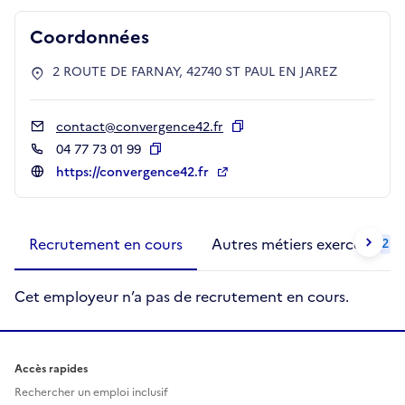
Coordonnées
2 ROUTE DE FARNAY, 42740 ST PAUL EN JAREZ
contact@convergence42.fr
Copier
04 77 73 01 99
Copier
https://convergence42.fr
Métiers de la structure
slide
1 to 2
of 2
Recrutement en cours
Autres métiers exercés
2
Cet employeur n’a pas de recrutement en cours.
Accès rapides
Rechercher un emploi inclusif