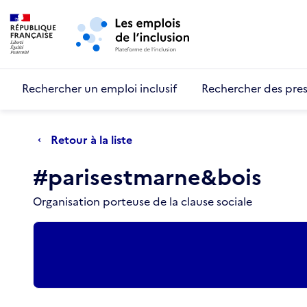
Retour au début de la page
Panneau de gestion des cookies
Aller au menu principal
Aller au contenu principal
Rechercher un emploi inclusif
Rechercher des pres
Retour à la liste
#parisestmarne&bois
Organisation porteuse de la clause sociale
Actions rapides