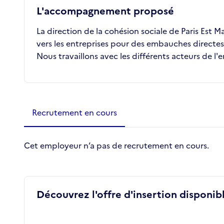
L'accompagnement proposé
La direction de la cohésion sociale de Paris Est 
vers les entreprises pour des embauches directes 
Nous travaillons avec les différents acteurs de l'
Métiers de la structure
slide
1
of 1
Recrutement en cours
Cet employeur n’a pas de recrutement en cours.
Découvrez l'offre d'insertion disponibl