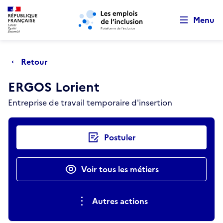
Retour au début de la page
Panneau de gestion des cookies
Aller au menu principal
Aller au contenu principal
Menu
Retour
ERGOS Lorient
Entreprise de travail temporaire d'insertion
Actions rapides
Postuler
Voir tous les métiers
Autres actions