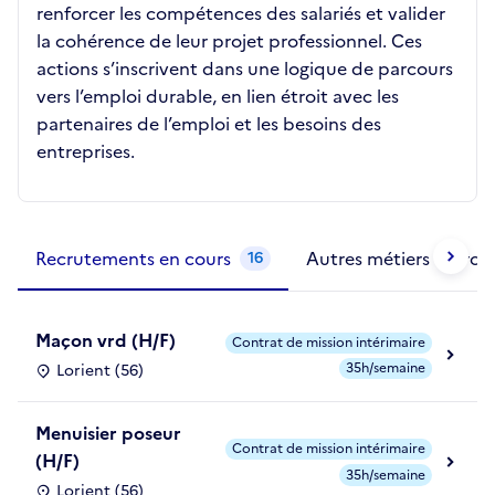
renforcer les compétences des salariés et valider
la cohérence de leur projet professionnel. Ces
actions s’inscrivent dans une logique de parcours
vers l’emploi durable, en lien étroit avec les
partenaires de l’emploi et les besoins des
entreprises.
Métiers de la structure
slide
1 to 2
of 2
Recrutements en cours
Autres métiers exercé
16
Maçon vrd (H/F)
Contrat de mission intérimaire
35h/semaine
Lorient (56)
Menuisier poseur
Contrat de mission intérimaire
(H/F)
35h/semaine
Lorient (56)