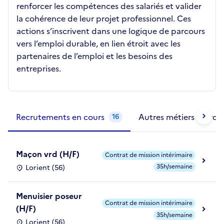
renforcer les compétences des salariés et valider
la cohérence de leur projet professionnel. Ces
actions s’inscrivent dans une logique de parcours
vers l’emploi durable, en lien étroit avec les
partenaires de l’emploi et les besoins des
entreprises.
Métiers de la structure
slide
1 to 2
of 2
Recrutements en cours
Autres métiers exercé
16
Maçon vrd (H/F)
Contrat de mission intérimaire
35h/semaine
Lorient (56)
Menuisier poseur
Contrat de mission intérimaire
(H/F)
35h/semaine
Lorient (56)