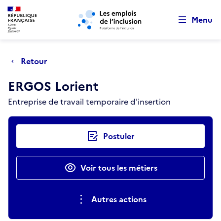
Retour au début de la page
Panneau de gestion des cookies
Aller au menu principal
Aller au contenu principal
Menu
Retour
ERGOS Lorient
Entreprise de travail temporaire d'insertion
Actions rapides
Postuler
Voir tous les métiers
Autres actions