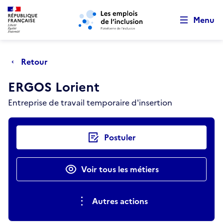
Retour au début de la page
Panneau de gestion des cookies
Aller au menu principal
Aller au contenu principal
Menu
Retour
ERGOS Lorient
Entreprise de travail temporaire d'insertion
Actions rapides
Postuler
Voir tous les métiers
Autres actions