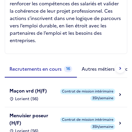
renforcer les compétences des salariés et valider
la cohérence de leur projet professionnel. Ces
actions s’inscrivent dans une logique de parcours
vers l’emploi durable, en lien étroit avec les
partenaires de l’emploi et les besoins des
entreprises.
Métiers de la structure
slide
1 to 2
of 2
Recrutements en cours
Autres métiers exercé
16
Maçon vrd (H/F)
Contrat de mission intérimaire
35h/semaine
Lorient (56)
Menuisier poseur
Contrat de mission intérimaire
(H/F)
35h/semaine
Lorient (56)