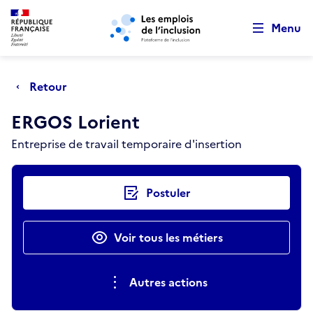
Retour au début de la page
Panneau de gestion des cookies
Aller au menu principal
Aller au contenu principal
Menu
Retour
ERGOS Lorient
Entreprise de travail temporaire d'insertion
Actions rapides
Postuler
Voir tous les métiers
Autres actions