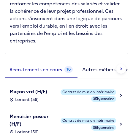
renforcer les compétences des salariés et valider
la cohérence de leur projet professionnel. Ces
actions s’inscrivent dans une logique de parcours
vers l’emploi durable, en lien étroit avec les
partenaires de l’emploi et les besoins des
entreprises.
Métiers de la structure
slide
1 to 2
of 2
Recrutements en cours
Autres métiers exercé
16
Maçon vrd (H/F)
Contrat de mission intérimaire
35h/semaine
Lorient (56)
Menuisier poseur
Contrat de mission intérimaire
(H/F)
35h/semaine
Lorient (56)