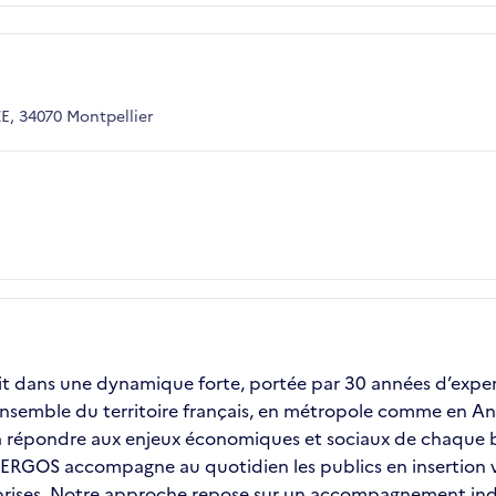
, 34070 Montpellier
it dans une dynamique forte, portée par 30 années d’experti
ensemble du territoire français, en métropole comme en Ant
é à répondre aux enjeux économiques et sociaux de chaque b
e, ERGOS accompagne au quotidien les publics en insertion
ises. Notre approche repose sur un accompagnement individ