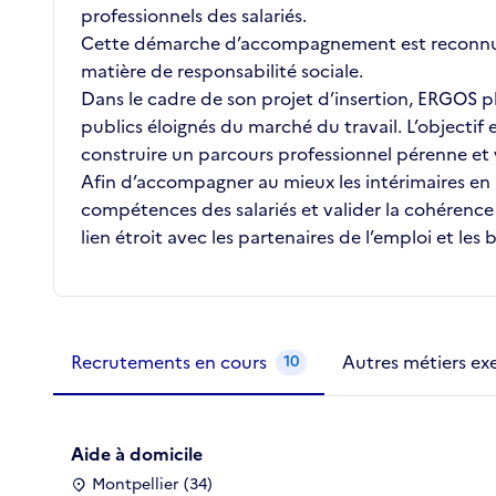
professionnels des salariés.
Cette démarche d’accompagnement est reconnue e
matière de responsabilité sociale.
Dans le cadre de son projet d’insertion, ERGOS 
publics éloignés du marché du travail. L’objecti
construire un parcours professionnel pérenne et 
Afin d’accompagner au mieux les intérimaires en 
compétences des salariés et valider la cohérence 
lien étroit avec les partenaires de l’emploi et les 
Métiers de la structure
slide
1 to 2
of 2
Recrutements en cours
Autres métiers ex
10
Aide à domicile
Montpellier (34)