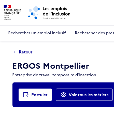
Retour au début de la page
Panneau de gestion des cookies
Aller au menu principal
Aller au contenu principal
Rechercher un emploi inclusif
Rechercher des pres
Retour
ERGOS Montpellier
Entreprise de travail temporaire d'insertion
Actions rapides
Postuler
Voir tous les métiers