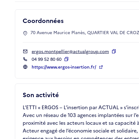
Coordonnées
70 Avenue Maurice Planès, QUARTIER VAL DE CROZE
ergos.montpellier@actualgroup.com
Copier
04 99 52 80 60
Copier
https://www.ergos-insertion.fr/
Son activité
L’ETTI « ERGOS – L’insertion par ACTUAL » s’inscr
Avec un réseau de 103 agences implantées sur l’
proximité avec les acteurs locaux et sa capacit
Acteur engagé de l’économie sociale et solidair
exigence aux besoins en compétences des entrepr