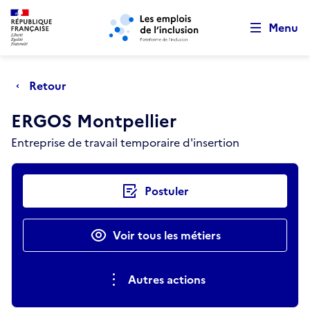
Retour au début de la page
Panneau de gestion des cookies
Aller au menu principal
Aller au contenu principal
Menu
Retour
ERGOS Montpellier
Entreprise de travail temporaire d'insertion
Actions rapides
Postuler
Voir tous les métiers
Autres actions