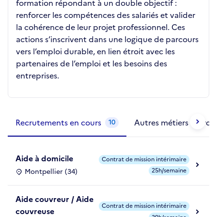
formation répondant à un double objectif :
renforcer les compétences des salariés et valider
la cohérence de leur projet professionnel. Ces
actions s’inscrivent dans une logique de parcours
vers l’emploi durable, en lien étroit avec les
partenaires de l’emploi et les besoins des
entreprises.
Métiers de la structure
slide
1 to 2
of 2
Recrutements en cours
Autres métiers exercé
10
Aide à domicile
Contrat de mission intérimaire
25h/semaine
Montpellier (34)
Aide couvreur / Aide
Contrat de mission intérimaire
couvreuse