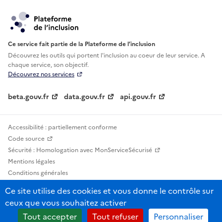
Ce service fait partie de la Plateforme de l’inclusion
Découvrez les outils qui portent l'inclusion au
coeur de leur service. A
chaque service, son objectif.
Découvrez nos services
beta.gouv.fr
data.gouv.fr
api.gouv.fr
Accessibilité : partiellement conforme
Code source
Sécurité : Homologation avec MonServiceSécurisé
Mentions légales
Conditions générales
Confidentialité
Ce site utilise des cookies et vous donne le contrôle sur
Statistiques, lexiques et indicateurs
ceux que vous souhaitez activer
Sauf mention contraire, tous les contenus de ce site sont sous licence
Tout accepter
Tout refuser
Personnaliser
etalab-2.0