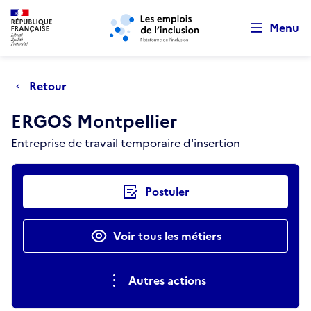
Retour au début de la page
Panneau de gestion des cookies
Aller au menu principal
Aller au contenu principal
Menu
Retour
ERGOS Montpellier
Entreprise de travail temporaire d'insertion
Actions rapides
Postuler
Voir tous les métiers
Autres actions