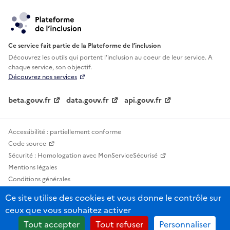
Ce service fait partie de la Plateforme de l’inclusion
Découvrez les outils qui portent l'inclusion au
coeur de leur service. A
chaque service, son objectif.
Découvrez nos services
beta.gouv.fr
data.gouv.fr
api.gouv.fr
Accessibilité : partiellement conforme
Code source
Sécurité : Homologation avec MonServiceSécurisé
Mentions légales
Conditions générales
Confidentialité
Ce site utilise des cookies et vous donne le contrôle sur
Statistiques, lexiques et indicateurs
ceux que vous souhaitez activer
Sauf mention contraire, tous les contenus de ce site sont sous licence
Tout accepter
Tout refuser
Personnaliser
etalab-2.0