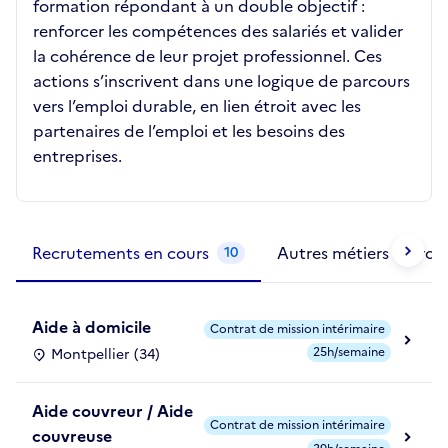
formation répondant à un double objectif :
renforcer les compétences des salariés et valider
la cohérence de leur projet professionnel. Ces
actions s’inscrivent dans une logique de parcours
vers l’emploi durable, en lien étroit avec les
partenaires de l’emploi et les besoins des
entreprises.
Métiers de la structure
slide
1 to 2
of 2
Recrutements en cours
Autres métiers exercé
10
Aide à domicile
Contrat de mission intérimaire
25h/semaine
Montpellier (34)
Aide couvreur / Aide
Contrat de mission intérimaire
couvreuse