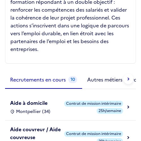
formation répondant à un double objectif :
renforcer les compétences des salariés et valider
la cohérence de leur projet professionnel. Ces
actions s’inscrivent dans une logique de parcours
vers l’emploi durable, en lien étroit avec les
partenaires de l’emploi et les besoins des
entreprises.
Métiers de la structure
slide
1 to 2
of 2
Recrutements en cours
Autres métiers exercé
10
Aide à domicile
Contrat de mission intérimaire
25h/semaine
Montpellier (34)
Aide couvreur / Aide
Contrat de mission intérimaire
couvreuse