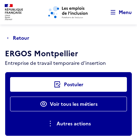
Retour au début de la page
Panneau de gestion des cookies
Aller au menu principal
Aller au contenu principal
Menu
Retour
ERGOS Montpellier
Entreprise de travail temporaire d'insertion
Actions rapides
Postuler
Voir tous les métiers
Autres actions