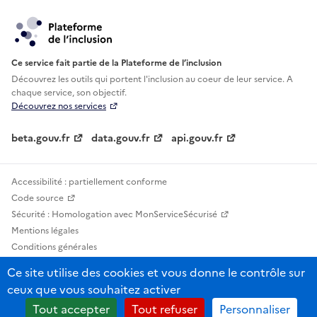
Ce service fait partie de la Plateforme de l’inclusion
Découvrez les outils qui portent l'inclusion au
coeur de leur service. A
chaque service, son objectif.
Découvrez nos services
beta.gouv.fr
data.gouv.fr
api.gouv.fr
Accessibilité : partiellement conforme
Code source
Sécurité : Homologation avec MonServiceSécurisé
Mentions légales
Conditions générales
Confidentialité
Ce site utilise des cookies et vous donne le contrôle sur
Statistiques, lexiques et indicateurs
ceux que vous souhaitez activer
Sauf mention contraire, tous les contenus de ce site sont sous licence
Tout accepter
Tout refuser
Personnaliser
etalab-2.0