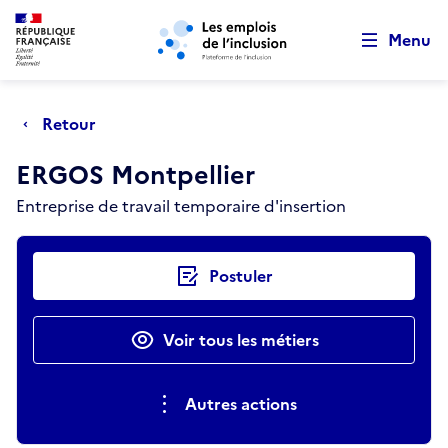
Retour au début de la page
Panneau de gestion des cookies
Aller au menu principal
Aller au contenu principal
Menu
Retour
ERGOS Montpellier
Entreprise de travail temporaire d'insertion
Actions rapides
Postuler
Voir tous les métiers
Autres actions