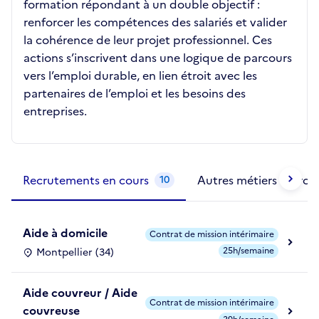
formation répondant à un double objectif :
renforcer les compétences des salariés et valider
la cohérence de leur projet professionnel. Ces
actions s’inscrivent dans une logique de parcours
vers l’emploi durable, en lien étroit avec les
partenaires de l’emploi et les besoins des
entreprises.
Métiers de la structure
slide
1 to 2
of 2
Recrutements en cours
Autres métiers exercé
10
Aide à domicile
Contrat de mission intérimaire
25h/semaine
Montpellier (34)
Aide couvreur / Aide
Contrat de mission intérimaire
couvreuse