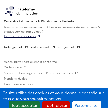
Ce service fait partie de la Plateforme de l’inclusion
Découvrez les outils qui portent l'inclusion au
coeur de leur service. A
chaque service, son objectif.
Découvrez nos services
beta.gouv.fr
data.gouv.fr
api.gouv.fr
Accessibilité : partiellement conforme
Code source
Sécurité : Homologation avec MonServiceSécurisé
Mentions légales
Conditions générales
Confidentialité
Ce site utilise des cookies et vous donne le contrôle sur
Statistiques, lexiques et indicateurs
ceux que vous souhaitez activer
Sauf mention contraire, tous les contenus de ce site sont sous licence
Tout accepter
Tout refuser
Personnaliser
etalab-2.0