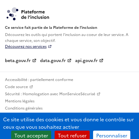
Ce service fait partie de la Plateforme de l’inclusion
Découvrez les outils qui portent l'inclusion au
coeur de leur service. A
chaque service, son objectif.
Découvrez nos services
beta.gouv.fr
data.gouv.fr
api.gouv.fr
Accessibilité : partiellement conforme
Code source
Sécurité : Homologation avec MonServiceSécurisé
Mentions légales
Conditions générales
Confidentialité
Ce site utilise des cookies et vous donne le contrôle sur
Statistiques, lexiques et indicateurs
ceux que vous souhaitez activer
Sauf mention contraire, tous les contenus de ce site sont sous licence
Tout accepter
Tout refuser
Personnaliser
etalab-2.0