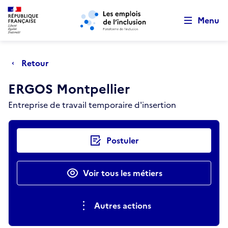
Retour au début de la page
Panneau de gestion des cookies
Aller au menu principal
Aller au contenu principal
Menu
Retour
ERGOS Montpellier
Entreprise de travail temporaire d'insertion
Actions rapides
Postuler
Voir tous les métiers
Autres actions