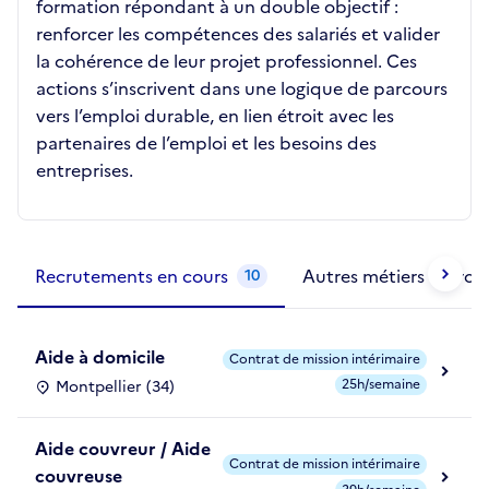
formation répondant à un double objectif :
renforcer les compétences des salariés et valider
la cohérence de leur projet professionnel. Ces
actions s’inscrivent dans une logique de parcours
vers l’emploi durable, en lien étroit avec les
partenaires de l’emploi et les besoins des
entreprises.
Métiers de la structure
slide
1 to 2
of 2
Recrutements en cours
Autres métiers exercé
10
Aide à domicile
Contrat de mission intérimaire
25h/semaine
Montpellier (34)
Aide couvreur / Aide
Contrat de mission intérimaire
couvreuse