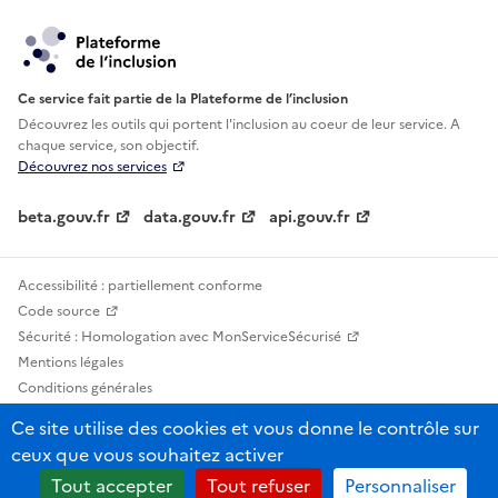
Ce service fait partie de la Plateforme de l’inclusion
Découvrez les outils qui portent l'inclusion au
coeur de leur service. A
chaque service, son objectif.
Découvrez nos services
beta.gouv.fr
data.gouv.fr
api.gouv.fr
Accessibilité : partiellement conforme
Code source
Sécurité : Homologation avec MonServiceSécurisé
Mentions légales
Conditions générales
Confidentialité
Ce site utilise des cookies et vous donne le contrôle sur
Statistiques, lexiques et indicateurs
ceux que vous souhaitez activer
Sauf mention contraire, tous les contenus de ce site sont sous licence
Tout accepter
Tout refuser
Personnaliser
etalab-2.0