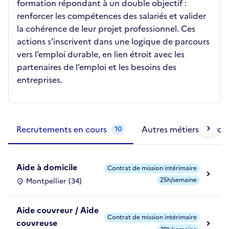
formation répondant à un double objectif :
renforcer les compétences des salariés et valider
la cohérence de leur projet professionnel. Ces
actions s’inscrivent dans une logique de parcours
vers l’emploi durable, en lien étroit avec les
partenaires de l’emploi et les besoins des
entreprises.
Métiers de la structure
slide
1 to 2
of 2
Recrutements en cours
Autres métiers exercé
10
Aide à domicile
Contrat de mission intérimaire
25h/semaine
Montpellier (34)
Aide couvreur / Aide
Contrat de mission intérimaire
couvreuse