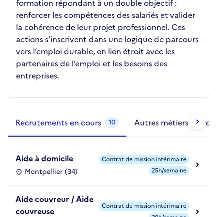
formation répondant à un double objectif :
renforcer les compétences des salariés et valider
la cohérence de leur projet professionnel. Ces
actions s’inscrivent dans une logique de parcours
vers l’emploi durable, en lien étroit avec les
partenaires de l’emploi et les besoins des
entreprises.
Métiers de la structure
slide
1 to 2
of 2
Recrutements en cours
Autres métiers exercé
10
Aide à domicile
Contrat de mission intérimaire
25h/semaine
Montpellier (34)
Aide couvreur / Aide
Contrat de mission intérimaire
couvreuse