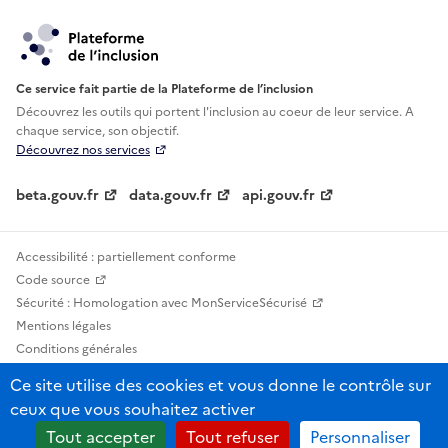
Ce service fait partie de la Plateforme de l’inclusion
Découvrez les outils qui portent l'inclusion au
coeur de leur service. A
chaque service, son objectif.
Découvrez nos services
beta.gouv.fr
data.gouv.fr
api.gouv.fr
Accessibilité : partiellement conforme
Code source
Sécurité : Homologation avec MonServiceSécurisé
Mentions légales
Conditions générales
Confidentialité
Ce site utilise des cookies et vous donne le contrôle sur
Statistiques, lexiques et indicateurs
ceux que vous souhaitez activer
Sauf mention contraire, tous les contenus de ce site sont sous licence
Tout accepter
Tout refuser
Personnaliser
etalab-2.0