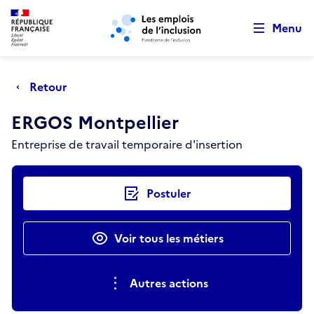
Retour au début de la page
Panneau de gestion des cookies
Aller au menu principal
Aller au contenu principal
Menu
Retour
ERGOS Montpellier
Entreprise de travail temporaire d'insertion
Actions rapides
Postuler
Voir tous les métiers
Autres actions