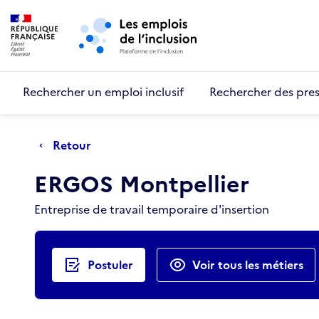
Retour au début de la page
Panneau de gestion des cookies
Aller au menu principal
Aller au contenu principal
Rechercher un emploi inclusif
Rechercher des pres
Retour
ERGOS Montpellier
Entreprise de travail temporaire d'insertion
Actions rapides
Postuler
Voir tous les métiers