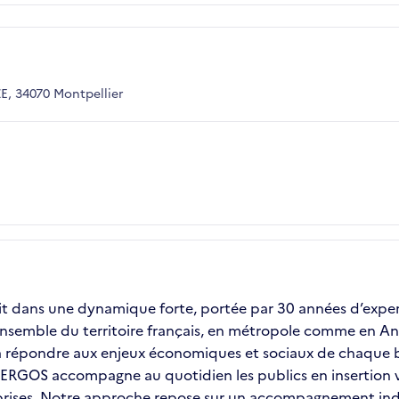
, 34070 Montpellier
it dans une dynamique forte, portée par 30 années d’experti
ensemble du territoire français, en métropole comme en Ant
é à répondre aux enjeux économiques et sociaux de chaque b
e, ERGOS accompagne au quotidien les publics en insertion
ises. Notre approche repose sur un accompagnement individ