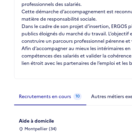
professionnels des salariés.
Cette démarche d’accompagnement est reconnue e
matière de responsabilité sociale.
Dans le cadre de son projet d’insertion, ERGOS 
publics éloignés du marché du travail. L’objecti
construire un parcours professionnel pérenne et 
Afin d’accompagner au mieux les intérimaires en 
compétences des salariés et valider la cohérence 
lien étroit avec les partenaires de l’emploi et les 
Métiers de la structure
slide
1 to 2
of 2
Recrutements en cours
Autres métiers ex
10
Aide à domicile
Montpellier (34)