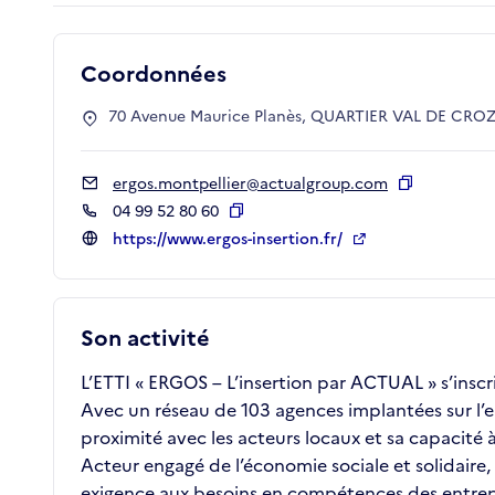
Coordonnées
70 Avenue Maurice Planès, QUARTIER VAL DE CROZE
ergos.montpellier@actualgroup.com
Copier
04 99 52 80 60
Copier
https://www.ergos-insertion.fr/
Son activité
L’ETTI « ERGOS – L’insertion par ACTUAL » s’inscr
Avec un réseau de 103 agences implantées sur l’
proximité avec les acteurs locaux et sa capacit
Acteur engagé de l’économie sociale et solidair
exigence aux besoins en compétences des entrepr