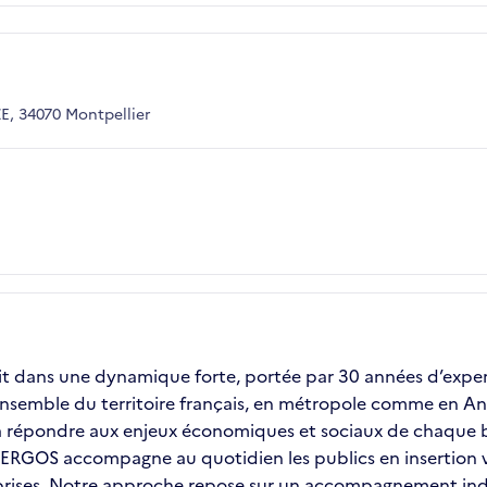
, 34070 Montpellier
it dans une dynamique forte, portée par 30 années d’experti
ensemble du territoire français, en métropole comme en Ant
é à répondre aux enjeux économiques et sociaux de chaque b
e, ERGOS accompagne au quotidien les publics en insertion
ises. Notre approche repose sur un accompagnement individ