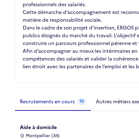
professionnels des salariés.
Cette démarche d’accompagnement est reconnue e
matière de responsabilité sociale.
Dans le cadre de son projet d’insertion, ERGOS 
publics éloignés du marché du travail. L’objecti
construire un parcours professionnel pérenne et 
Afin d’accompagner au mieux les intérimaires en 
compétences des salariés et valider la cohérence 
lien étroit avec les partenaires de l’emploi et les 
Métiers de la structure
slide
1 to 2
of 2
Recrutements en cours
Autres métiers ex
10
Aide à domicile
Montpellier (34)