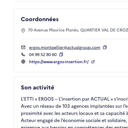
Coordonnées
70 Avenue Maurice Planès, QUARTIER VAL DE CROZE
ergos.montpellier@actualgroup.com
Copier
04 99 52 80 60
Copier
https://www.ergos-insertion.fr/
Son activité
L’ETTI « ERGOS – L’insertion par ACTUAL » s’inscr
Avec un réseau de 103 agences implantées sur l’
proximité avec les acteurs locaux et sa capacit
Acteur engagé de l’économie sociale et solidair
exigence aux besoins en compétences des entrepr