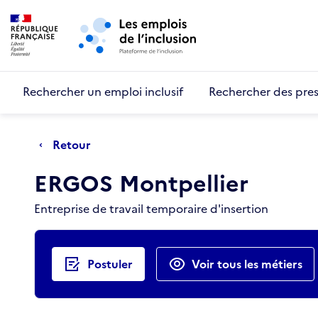
Retour au début de la page
Panneau de gestion des cookies
Aller au menu principal
Aller au contenu principal
Rechercher un emploi inclusif
Rechercher des pres
Retour
ERGOS Montpellier
Entreprise de travail temporaire d'insertion
Actions rapides
Postuler
Voir tous les métiers