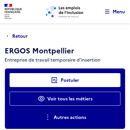
Retour au début de la page
Panneau de gestion des cookies
Aller au menu principal
Aller au contenu principal
Menu
Retour
ERGOS Montpellier
Entreprise de travail temporaire d'insertion
Actions rapides
Postuler
Voir tous les métiers
Autres actions