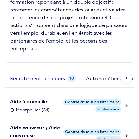
formation répondant à un double objectif :
renforcer les compétences des salariés et valider
la cohérence de leur projet professionnel. Ces
actions s’inscrivent dans une logique de parcours
vers l’emploi durable, en lien étroit avec les
partenaires de l’emploi et les besoins des
entreprises.
Métiers de la structure
slide
1 to 2
of 2
Recrutements en cours
Autres métiers exercé
10
Aide à domicile
Contrat de mission intérimaire
25h/semaine
Montpellier (34)
Aide couvreur / Aide
Contrat de mission intérimaire
couvreuse