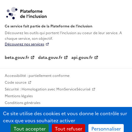
Ce service fait partie de la Plateforme de l’inclusion
Découvrez les outils qui portent l'inclusion au
coeur de leur service. A
chaque service, son objectif.
Découvrez nos services
beta.gouv.fr
data.gouv.fr
api.gouv.fr
Accessibilité : partiellement conforme
Code source
Sécurité : Homologation avec MonServiceSécurisé
Mentions légales
Conditions générales
Confidentialité
Ce site utilise des cookies et vous donne le contrôle sur
Statistiques, lexiques et indicateurs
ceux que vous souhaitez activer
Sauf mention contraire, tous les contenus de ce site sont sous licence
Tout accepter
Tout refuser
Personnaliser
etalab-2.0