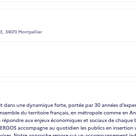
, 34070 Montpellier
it dans une dynamique forte, portée par 30 années d’experti
ensemble du territoire français, en métropole comme en Ant
é à répondre aux enjeux économiques et sociaux de chaque b
e, ERGOS accompagne au quotidien les publics en insertion
ises. Notre approche repose sur un accompagnement individ