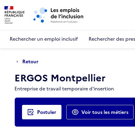
Retour au début de la page
Panneau de gestion des cookies
Aller au menu principal
Aller au contenu principal
Rechercher un emploi inclusif
Rechercher des pres
Retour
ERGOS Montpellier
Entreprise de travail temporaire d'insertion
Actions rapides
Postuler
Voir tous les métiers