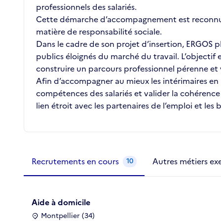
professionnels des salariés.
Cette démarche d’accompagnement est reconnue e
matière de responsabilité sociale.
Dans le cadre de son projet d’insertion, ERGOS 
publics éloignés du marché du travail. L’objecti
construire un parcours professionnel pérenne et 
Afin d’accompagner au mieux les intérimaires en 
compétences des salariés et valider la cohérence 
lien étroit avec les partenaires de l’emploi et les 
Métiers de la structure
slide
1 to 2
of 2
Recrutements en cours
Autres métiers ex
10
Aide à domicile
Montpellier (34)