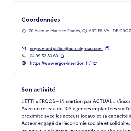
Coordonnées
70 Avenue Maurice Planès, QUARTIER VAL DE CROZE
ergos.montpellier@actualgroup.com
Copier
04 99 52 80 60
Copier
https://www.ergos-insertion.fr/
Son activité
L’ETTI « ERGOS – L’insertion par ACTUAL » s’inscr
Avec un réseau de 103 agences implantées sur l’
proximité avec les acteurs locaux et sa capacit
Acteur engagé de l’économie sociale et solidair
exigence aux besoins en compétences des entrepr