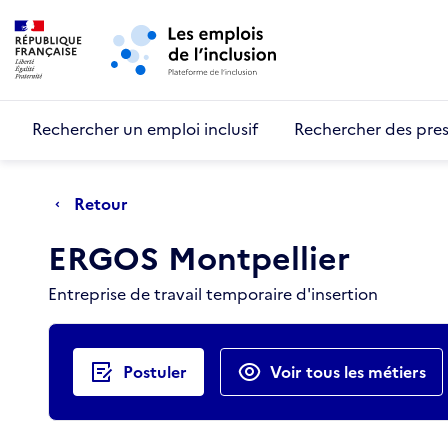
Retour au début de la page
Panneau de gestion des cookies
Aller au menu principal
Aller au contenu principal
Rechercher un emploi inclusif
Rechercher des pres
Retour
ERGOS Montpellier
Entreprise de travail temporaire d'insertion
Actions rapides
Postuler
Voir tous les métiers