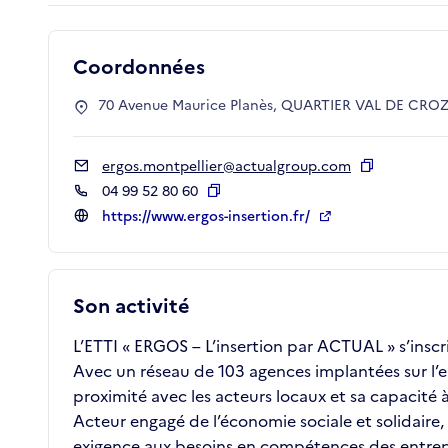
Coordonnées
70 Avenue Maurice Planès, QUARTIER VAL DE CROZE
ergos.montpellier@actualgroup.com
Copier
04 99 52 80 60
Copier
https://www.ergos-insertion.fr/
Son activité
L’ETTI « ERGOS – L’insertion par ACTUAL » s’inscr
Avec un réseau de 103 agences implantées sur l’
proximité avec les acteurs locaux et sa capacit
Acteur engagé de l’économie sociale et solidair
exigence aux besoins en compétences des entrepr