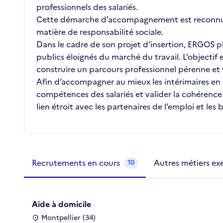
professionnels des salariés.
Cette démarche d’accompagnement est reconnue e
matière de responsabilité sociale.
Dans le cadre de son projet d’insertion, ERGOS 
publics éloignés du marché du travail. L’objecti
construire un parcours professionnel pérenne et 
Afin d’accompagner au mieux les intérimaires en 
compétences des salariés et valider la cohérence 
lien étroit avec les partenaires de l’emploi et les 
Métiers de la structure
slide
1 to 2
of 2
Recrutements en cours
Autres métiers ex
10
Aide à domicile
Montpellier (34)