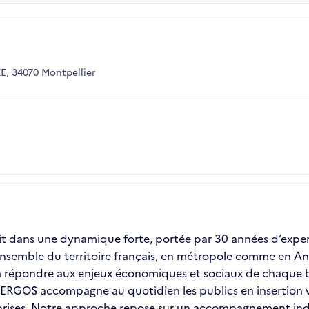
, 34070 Montpellier
it dans une dynamique forte, portée par 30 années d’experti
ensemble du territoire français, en métropole comme en Ant
é à répondre aux enjeux économiques et sociaux de chaque b
e, ERGOS accompagne au quotidien les publics en insertion
ises. Notre approche repose sur un accompagnement individ